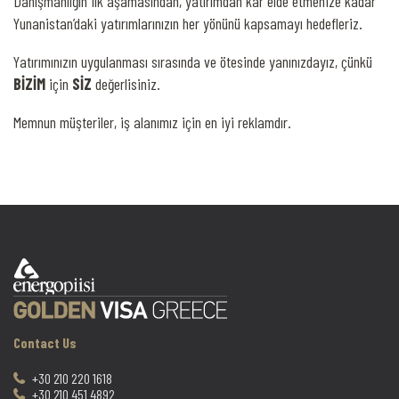
Danışmanlığın ilk aşamasından, yatırımdan kâr elde etmenize kadar
Yunanistan’daki yatırımlarınızın her yönünü kapsamayı hedefleriz.
Yatırımınızın uygulanması sırasında ve ötesinde yanınızdayız, çünkü
BİZİM
için
SİZ
değerlisiniz.
Memnun müşteriler, iş alanımız için en iyi reklamdır.
Contact Us
+30 210 220 1618
+30 210 451 4892