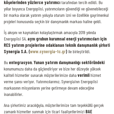
köşelerinden yüzlerce yatırımcı
tarafından tercih edildi. Bu
yıllar boyunca Energopiisi, yatırımcıların güvendiği ve güvenebileceği
bir marka olarak yatırım yoluyla oturum izni ve özellikle gayrimenkul
projeleri konusunda seçkin bir danışmanlık markası haline geldi.
İş akışını ve kaynakları kolaylaştırmak amacıyla 2019 yılında
Energopiisi SA,
aynı grubun kurumsal enerji yatırımcıları için
RES yatırım projelerine odaklanan teknik danışmanlık şirketi
Synergia S.A. (
www.synergia-tc.gr
)
ile birleştirildi.
Bu
entegrasyon
,
Yunan yatırım danışmanlığı sektöründeki
konumumuzu daha da güçlendiriyor ve bize her düzeyde yüksek
kaliteli hizmetler sunarak müşterilerimize daha
verimli
hizmet
verme şansı veriyor. Yatırımcılarımız, Synergia’nın Energopiisi
markasının misyonlarını yerine getirmeye devam edeceğine
inanabilirler.
Ana şirketimiz aracılığıyla, müşterilerimize tam teşekküllü gerçek
zamanlı hizmetler sunmak için ticari faaliyetlerimizi
BAE