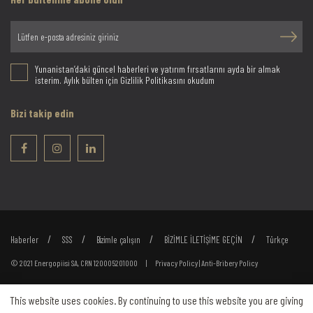
Yunanistan’daki güncel haberleri ve yatırım fırsatlarını ayda bir almak
isterim. Aylık bülten için Gizlilik Politikasını okudum
Bizi takip edin
Haberler
SSS
Bizimle çalışın
BİZİMLE İLETİŞİME GEÇİN
Türkçe
© 2021 Energopiisi SA, CRN 120005201000 |
Privacy Policy
|
Anti-Bribery Policy
This website uses cookies. By continuing to use this website you are giving