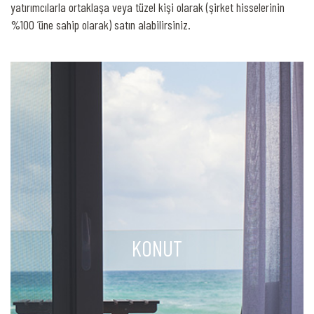
yatırımcılarla ortaklaşa veya tüzel kişi olarak (şirket hisselerinin
%100 ’üne sahip olarak) satın alabilirsiniz.
KONUT
KONUT
KONUT
Apartman/Daire
Mezonet
Müstakil Ev
Bina