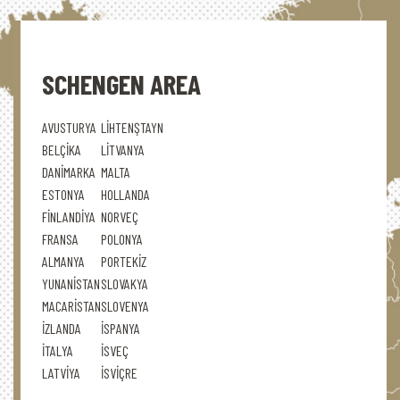
SCHENGEN AREA
AVUSTURYA
LİHTENŞTAYN
BELÇİKA
LİTVANYA
DANİMARKA
MALTA
ESTONYA
HOLLANDA
FİNLANDİYA
NORVEÇ
FRANSA
POLONYA
ALMANYA
PORTEKİZ
YUNANİSTAN
SLOVAKYA
MACARİSTAN
SLOVENYA
İZLANDA
İSPANYA
İTALYA
İSVEÇ
LATVİYA
İSVİÇRE