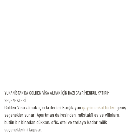
ARSA
ARSA
Zeytin Tarlası
Üzüm Bağı
YUNANİSTAN’DA GOLDEN VİSA ALMAK İÇİN BAZI GAYRİMENKUL YATIRIM
SEÇENEKLERİ
Golden Visa almak için kriterleri karşılayan
gayrimenkul türleri
geniş
seçenekler sunar. Apartman dairesinden, müstakil ev ve villalara,
bütün bir binadan dükkan, ofis, otel ve tarlaya kadar mülk
seçeneklerini kapsar.