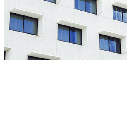
Ofis
Otel
ARSA