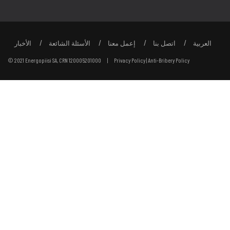
العربية
اتصل بنا
إعمل معنا
الأسئلة الشائعة
الأخبار
© 2021 Energopiisi SA, CRN 120005201000 |
Privacy Policy
|
Anti-Bribery Policy