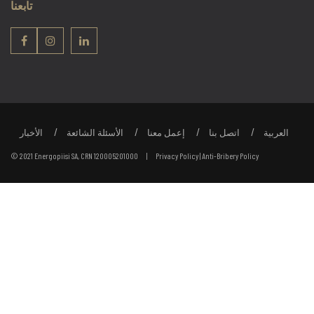
تابعنا
العربية
اتصل بنا
إعمل معنا
الأسئلة الشائعة
الأخبار
© 2021 Energopiisi SA, CRN 120005201000 |
Privacy Policy
|
Anti-Bribery Policy