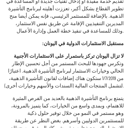
تقديم خدمة مفيدة أو إدخال تقنيات جديدة أو المساعدة في
تطوير القطاع بشكل أكبر، تعززت أهليته لبرنامج التأشيرة
الذهبية. بالإضافة للمستثمر الرئيسي، فإنه يمكن أيضا منح
المديرين التنفيذيين الإقامة عن طريق نفس الاستثمار،
وذلك للمساعدة في تنفيذ خطة العمل وإدارة الأعمال.
:مستقبل الاستثمارات الدولية في اليونان
لا تزال اليونان تركز باستمرار على الاستثمارات الأجنبية
وتكرس جهودها للبحث المستمر من أجل تحسين الإطار
الحالي وخيارات الاستثمار لبرنامج التأشيرة الذهبية. اعتبارًا
من 1/7/2019 ستكون هناك إضافات لقانون التأشيرة الذهبية،
لتشمل المنتجات المالية (السندات والأسهم وخيارات أخرى).
يتمتع برنامج التأشيرة الذهبية بالعديد من الفرص المثيرة
للاهتمام، وبمدى واسع من الخيارات، كما يتميز بالمرونة،
وهو مستمر في النمو من خلال توفير حلول ذكية
للمستثمرين الدوليين وأسرهم. بغض النظر عن طريقة
الاستثمار التي تحبذها، سنبقى شريكك الموثوق وسنتطلع