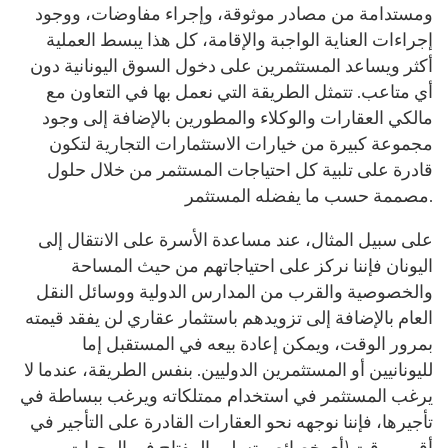
ومستدامة من مصادر موثوقة، وإجراء مفاوضات، ووجود
إجراءات العناية الواجبة والإقامة، كل هذا يبسط العملية
أكثر ويساعد المستثمرين على دخول السوق اليونانية دون
أي متاعب. تتمثل الطريقة التي نعمل بها في التعاون مع
مالكي العقارات والوكلاء والمطورين بالإضافة إلى وجود
مجموعة كبيرة من خيارات الاستثمارات التجارية لتكون
قادرة على تلبية كل احتياجات المستثمر من خلال حلول
مصممة حسب ما يفضله المستثمر.
على سبيل المثال، عند مساعدة الأسرة على الانتقال إلى
اليونان فإننا نركز على احتياجاتهم من حيث المساحة
والخصوصية والقرب من المدارس الدولية ووسائل النقل
العام بالإضافة إلى تزويدهم باستثمار عقاري لن يفقد قيمته
بمرور الوقت، ويمكن إعادة بيعه في المستقبل إما
لليونانيين أو المستثمرين الدوليين. بنفس الطريقة، عندما لا
يرغب المستثمر في استخدام ممتلكاته ويرغب ببساطة في
تأجيرها، فإننا نوجهه نحو العقارات القادرة على التأجير في
أقرب وقت (أي خصائص تسليم المفتاح في الوجهات