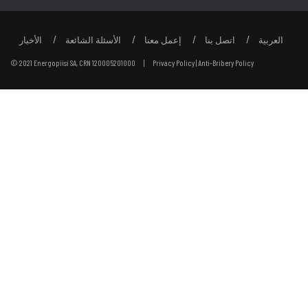
العربية
اتصل بنا
إعمل معنا
الأسئلة الشائعة
الأخبار
© 2021 Energopiisi SA, CRN 120005201000 |
Privacy Policy
|
Anti-Bribery Policy