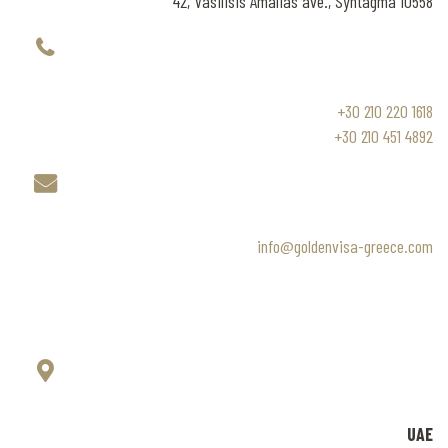
42, Vasilisis Amalias ave., Syntagma 10558
+30 210 220 1618
+30 210 451 4892
info@goldenvisa-greece.com
UAE