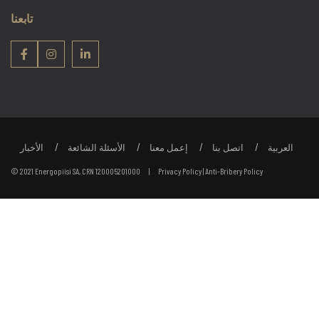
تابعنا
العربية
اتصل بنا
إعمل معنا
الأسئلة الشائعة
الأخبار
© 2021 Energopiisi SA, CRN 120005201000 |
Privacy Policy
|
Anti-Bribery Policy